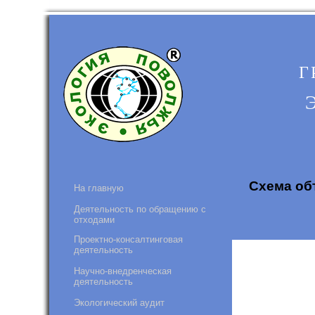
Г
Схема об
На главную
Деятельность по обращению с
отходами
Проектно-консалтинговая
деятельность
Научно-внедренческая
деятельность
Экологический аудит